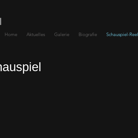
l
Home
Aktuelles
Galerie
Biografie
Schauspiel-Ree
auspiel