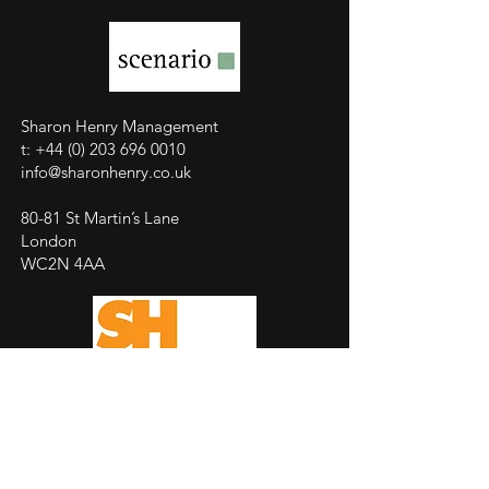
Sharon Henry Management
t:
+44 (0) 203 696 0010
info@sharonhenry.co.uk
80-81 St Martin’s Lane
London
WC2N 4AA
Millahn Management
t:
+49 89 38 66 50 90
mail@millahn.de